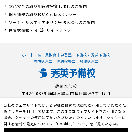
安心安全の取り組み
教室貸し出しのご案内
個人情報の取り扱い
Cookieポリシー
ソーシャルメディアポリシー
法人様へのご案内
投資家情報・IR
サイトマップ
小・中・高一貫教育｜学習塾・予備校の秀英予備校
集団授業塾、個別指導塾、映像授業塾
静岡本部校
〒420-0839 静岡県静岡市葵区鷹匠2丁目7-1
当社のウェブサイトでは、お客様に最適な状態でご利用していただくた
めクッキーを利用しています。このまま本ウェブサイトをご利用になる
© Shuei-Yobiko Co Ltd. All Rights Reserved.
場合、クッキーの使用に同意いただいたものといたします。クッキーに
関する情報や設定については「
Cookieポリシー
」をご覧ください。