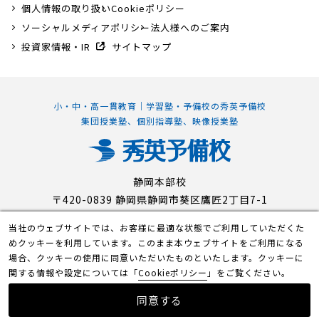
個人情報の取り扱い
Cookieポリシー
ソーシャルメディアポリシー
法人様へのご案内
投資家情報・IR
サイトマップ
小・中・高一貫教育｜学習塾・予備校の秀英予備校
集団授業塾、個別指導塾、映像授業塾
静岡本部校
〒420-0839 静岡県静岡市葵区鷹匠2丁目7-1
当社のウェブサイトでは、お客様に最適な状態でご利用していただくた
めクッキーを利用しています。このまま本ウェブサイトをご利用になる
© Shuei-Yobiko Co Ltd. All Rights Reserved.
場合、クッキーの使用に同意いただいたものといたします。クッキーに
関する情報や設定については「
Cookieポリシー
」をご覧ください。
同意する