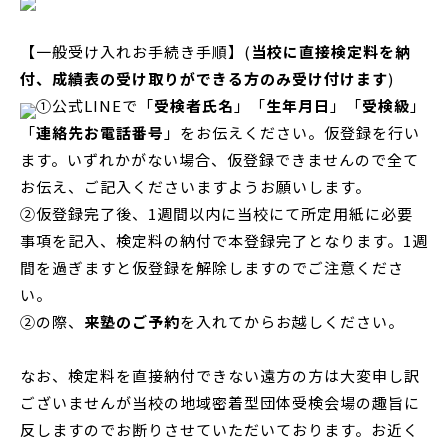
【一般受け入れお手続き手順】(
当校に直接検定料を納
付、成績表の受け取りができる方のみ受け付けます
)
①公式LINEで「
受検者氏名
」「
生年月日
」「
受検級
」
「
連絡先お電話番号
」をお伝えください。仮登録を行い
ます。いずれかがない場合、仮登録できませんので全て
お伝え、ご記入くださいますようお願いします。
②仮登録完了後、1週間以内に当校にて所定用紙に必要
事項を記入、検定料の納付で本登録完了となります。1週
間を過ぎますと仮登録を解除しますのでご注意くださ
い。
②の際、
来塾のご予約
を入れてからお越しください。
なお、検定料を直接納付できない遠方の方は大変申し訳
ございませんが当校の地域密着型団体受検会場の趣旨に
反しますのでお断りさせていただいております。お近く