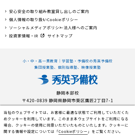
安心安全の取り組み
教室貸し出しのご案内
個人情報の取り扱い
Cookieポリシー
ソーシャルメディアポリシー
法人様へのご案内
投資家情報・IR
サイトマップ
小・中・高一貫教育｜学習塾・予備校の秀英予備校
集団授業塾、個別指導塾、映像授業塾
静岡本部校
〒420-0839 静岡県静岡市葵区鷹匠2丁目7-1
当社のウェブサイトでは、お客様に最適な状態でご利用していただくた
めクッキーを利用しています。このまま本ウェブサイトをご利用になる
© Shuei-Yobiko Co Ltd. All Rights Reserved.
場合、クッキーの使用に同意いただいたものといたします。クッキーに
関する情報や設定については「
Cookieポリシー
」をご覧ください。