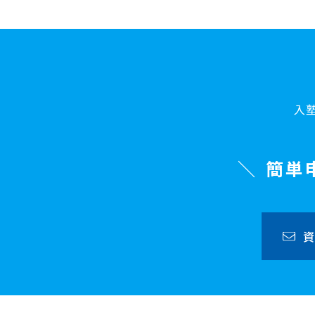
入
簡単
資