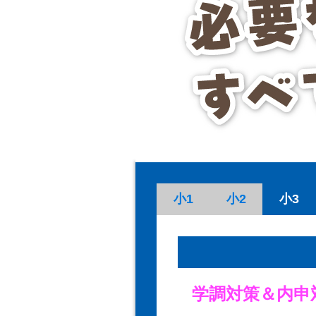
小1
小2
小3
学調対策＆内申