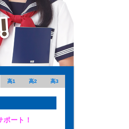
高1
高2
高3
サポート！