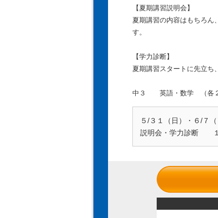
【夏期講習説明会】
夏期講習の内容はもちろん
す。
【学力診断】
夏期講習スタートに先立ち
中３ 英語・数学 （各
５/３１（日）・６/７
説明会・学力診断 １