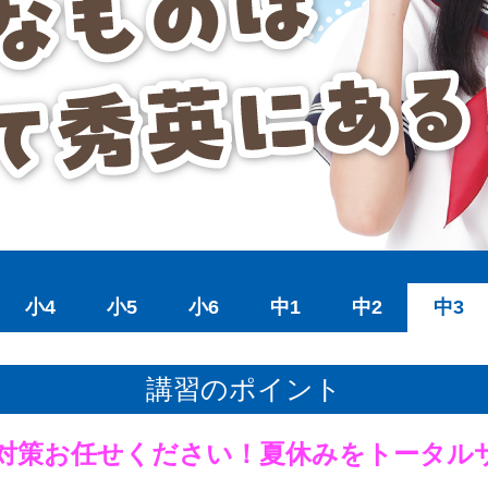
小4
小5
小6
中1
中2
中3
講習のポイント
対策お任せください！夏休みをトータル