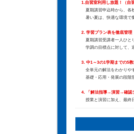
1.自習室利用し放題！（自
夏期講習申込時から、各校
暑い夏は、快適な環境で集
2. 学習プラン表を徹底管理
夏期講習受講者一人ひとり
学調の目標点に対して、通
3. 中1～3の1学期までの5
全単元の解法をわかりや
基礎・応用・発展の段階別
4. 「解法指導→演習→確
授業と演習に加え、最終日