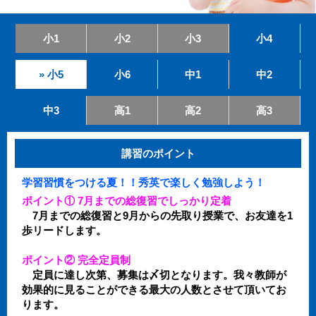
小1
小2
小3
小4
» 小5
小6
中1
中2
中3
高1
高2
高3
講習のポイント
学習習慣をつける夏！！秀英で楽しく勉強しよう！
ポイント① 7月までの総復習でしっかり定着
7月までの総復習と9月からの先取り授業で、お友達を1
歩リードします。
ポイント② 完全定員制
定員に達し次第、募集は〆切となります。我々教師が
効果的に見ることができる最大の人数とさせて頂いてお
ります。