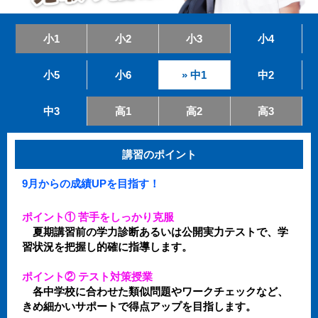
小1
小2
小3
小4
小5
小6
» 中1
中2
中3
高1
高2
高3
講習のポイント
9月からの成績UPを目指す！
ポイント① 苦手をしっかり克服
夏期講習前の学力診断あるいは公開実力テストで、学
習状況を把握し的確に指導します。
ポイント② テスト対策授業
各中学校に合わせた類似問題やワークチェックなど、
きめ細かいサポートで得点アップを目指します。