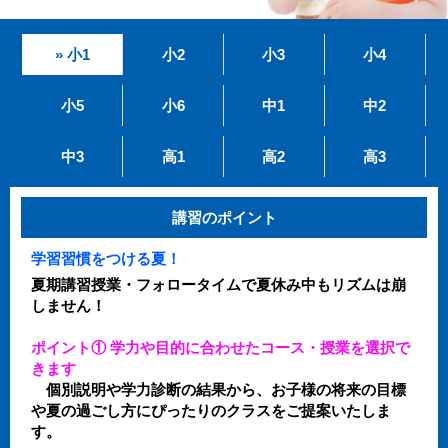
» 小1
小2
小3
小4
小5
小6
中1
中2
中3
高1
高2
高3
講習のポイント
学習習慣をつける夏！
夏期講習授業・フォロータイムで夏休み中もリズムは崩
しません！
ポイント① 学力や目的に合わせたコース・授業を選択で
きます
個別説明や学力診断の結果から、お子様の将来の目標
や夏の過ごし方にぴったりのクラスをご提案いたしま
す。