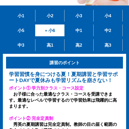
小1
小2
小3
小4
小5
» 小6
中1
中2
中3
高1
高2
高3
講習のポイント
学習習慣を身につける夏！夏期講習と学習サポ
ートDAYで夏休みも学習リズムを崩さない！
ポイント① 学力別クラス・コース設定
お子様に合った最適なクラス・コースを受講できま
す。最適なレベルで学習するので学習効果は飛躍的に高
まります。
ポイント② 完全定員制
秀英の夏期講習は完全定員制。教師の目の届く範囲の