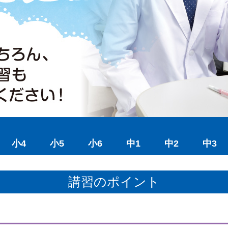
小4
小5
小6
中1
中2
中3
講習のポイント