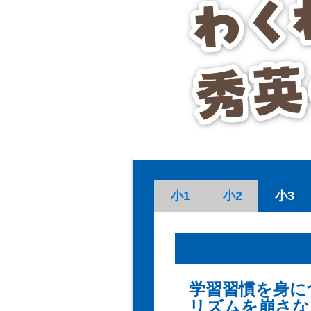
小1
小2
小3
学習習慣を身に
リズムを崩さな