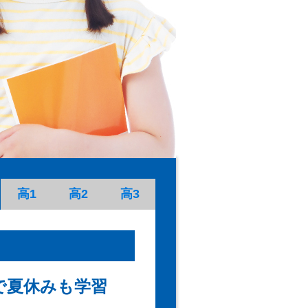
高1
高2
高3
で夏休みも学習