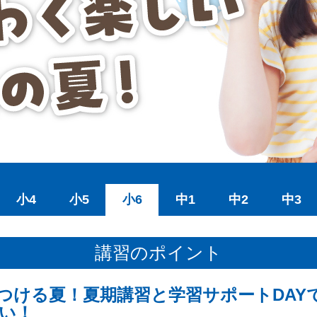
小4
小5
小6
中1
中2
中3
講習のポイント
つける夏！夏期講習と学習サポートDAY
い！