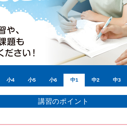
小4
小5
小6
中1
中2
中3
講習のポイント