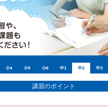
小4
小5
小6
中1
中2
中3
講習のポイント