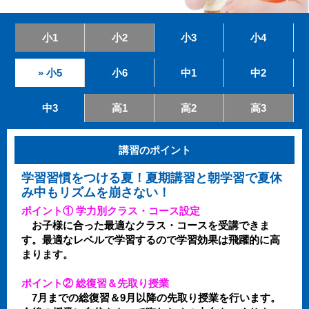
小1
小2
小3
小4
» 小5
小6
中1
中2
中3
高1
高2
高3
講習のポイント
学習習慣をつける夏！夏期講習と朝学習で夏休
み中もリズムを崩さない！
ポイント① 学力別クラス・コース設定
お子様に合った最適なクラス・コースを受講できま
す。最適なレベルで学習するので学習効果は飛躍的に高
まります。
ポイント② 総復習＆先取り授業
7月までの総復習＆9月以降の先取り授業を行います。