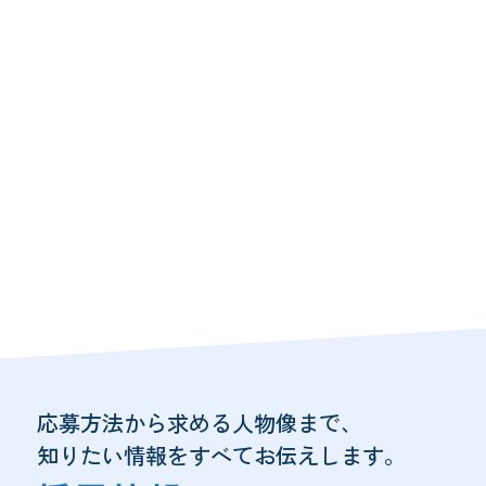
数字で見る
会社概要
秀英予備校
東証上場企業としての基
創業49年の実績、働きや
本情報から、 事業展
すさの指標、成長性… 秀
開、沿革、社会的責任ま
英予備校の「今」を、具
で。 秀英予備校の全体
体的な数字とデータでご
像を詳しくご紹介しま
覧ください。
す。
応募方法から求める人物像まで、
知りたい情報をすべてお伝えします。
新卒採用