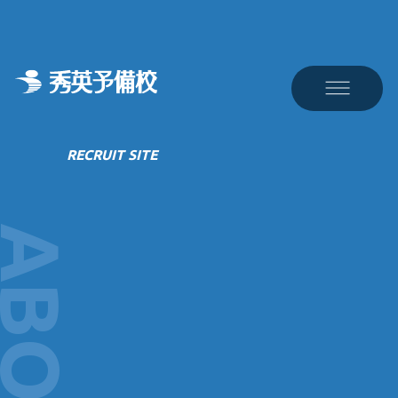
秀英を知る
創業49年、全国200校舎以上の安定企業で働く
RECRUIT SITE
ABOUT