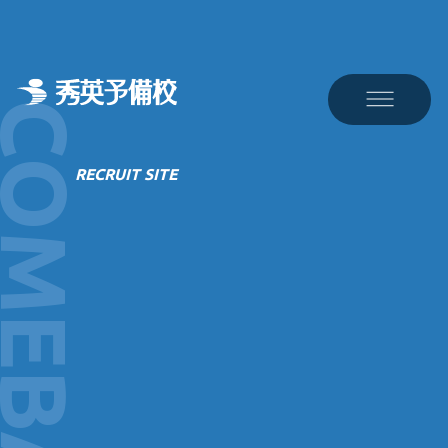
OMEBACK
採用情報
カムバック制度
RECRUIT SITE
あなたの経験を、もう一度秀英で。
ともに歩んだ仲間が待っています。