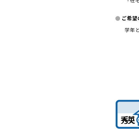
「在
ご希望
学年