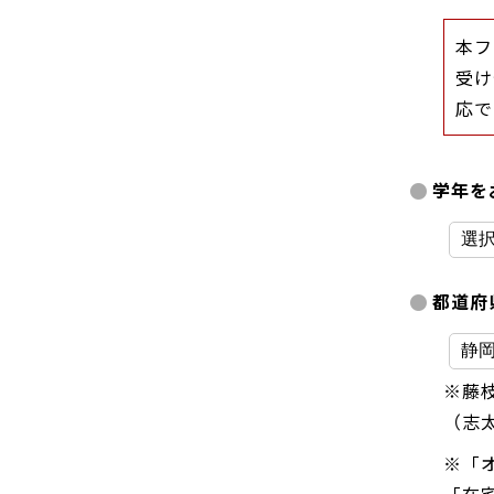
本フ
受け
応で
学年を
都道府
※藤
（志
※「