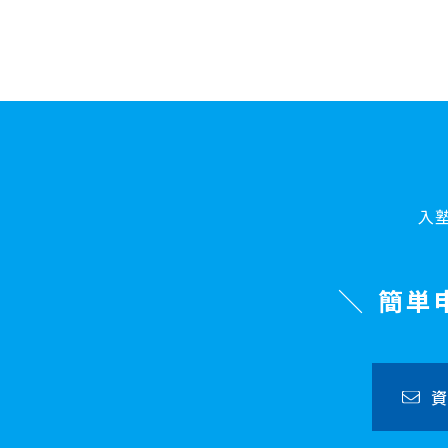
入
簡単
資