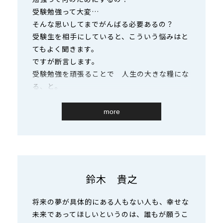
受験勉強って大変…
そんな思いしてまでがんばる必要あるの？
受験生を相手にしていると、こういう悩みはと
てもよく聞きます。
ですが断言します。
受験勉強を頑張ることで 人生の大きな糧にな
る、と。
『一生懸命頑張れた』『あの受験勉強には後悔
はない』
more
それは 生徒皆さんの人生を大きく支えるもの
になる、と。
これを中３の15歳で感じれることは財産だと思
います。
秀英で、沼津本部で 一緒に頑張りませんか。
鈴木 貴之
将来の夢が具体的にある人もない人も、幸せな
未来であってほしいというのは、誰もが願うこ