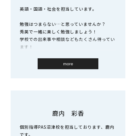
私は「勉強」を通してみなさんの「あきらめな
英語・国語・社会を担当しています。
い心」を一緒に育てたいと考えています。
「できない」が「できる」「できた」になるま
勉強はつまらない…と思っていませんか？
で何回も何回も練習し、「あきらめない心」を
秀英で一緒に楽しく勉強しましょう！
大きくしていきましょう。
学校での出来事や相談などもたくさん待ってい
そして、とても大事な時期を一緒に過ごせるこ
ます！
とに感謝！！
more
鹿内 彩香
個別指導PAS沼津校を担当しております、鹿内
です。