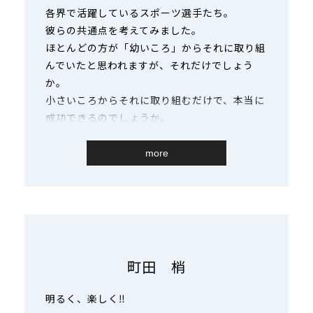
各界で活躍しているスポーツ選手たち。
彼らの共通点を考えてみました。
ほとんどの方が「幼いころ」からそれに取り組
んでいたと思われますが、それだけでしょう
か。
小さいころからそれに取り組むだけで、本当に
成功できるのでしょうか。
別の「何か」があると思います。
その「何か」とは「あきらめない心」ではない
more
でしょうか。
どんなに優秀な人でも、すべてが順風満帆に来
たわけではありません。
困難にぶつかったり、怪我をしてしまったり、
悔しい思いをしたことも何回もあるでしょう。
そんな時「あきらめる」ことを選択していたの
町田 梢
なら、今の彼らはいなかったかもしれません。
きっと、私たちが想像する何倍も努力し、「で
明るく、楽しく‼
きる」まで繰り返し練習をしたのでしょう。