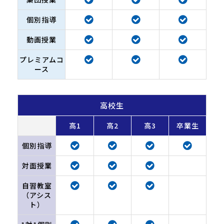
個別指導
動画授業
プレミアムコ
ース
高校生
高1
高2
高3
卒業生
個別指導
対面授業
自習教室
（アシス
ト）