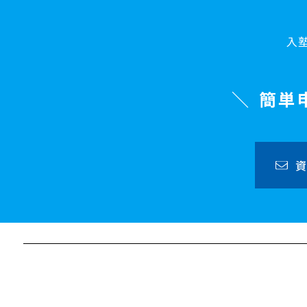
入
簡単
資