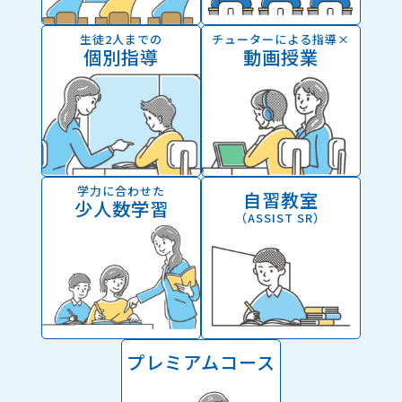
生徒2人までの
チューターによる指導×
個別指導
動画授業
学力に合わせた
自習教室
少人数学習
（ASSIST SR）
プレミアムコース