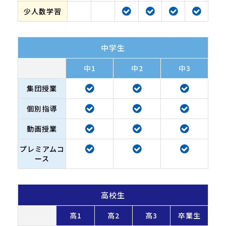
少人数学習
中学生
中1
中2
中3
集団授業
個別指導
動画授業
プレミアムコ
ース
高校生
高1
高2
高3
卒業生