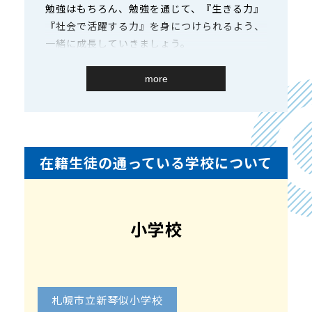
勉強はもちろん、勉強を通じて、『生きる力』
『社会で活躍する力』を身につけられるよう、
一緒に成長していきましょう。
★
塾生授業満足度 4.8点!!
(5点満点)
more
★
秀英授業コンテスト
【国語】部門／
北海道地
区【第1位】!!
全国【第5位】
!!
★
秀英授業コンテスト
【英語】部門／
北海道地
在籍生徒の通っている学校について
区【第1位】!!
全国【第1位】
!!
小学校
札幌市立新琴似小学校