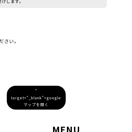
受けします。
ださい。
"
target="_blank">google
マップを開く
MENU