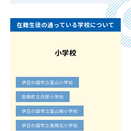
す。
3者面談にて、学力アップのための戦略会議を
します。
在籍生徒の通っている学校について
「わかった」喜びから「できる」につなげま
す。
●指導実績
小学校
静岡東部地区で、２００１年から２６年間指導
しています。
集団授業では数学・理科を指導してきました。
伊豆の国市立韮山小学校
函南町立丹那小学校
伊豆の国市立韮山南小学校
伊豆の国市立長岡北小学校