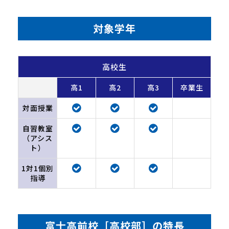
対象学年
高校生
高1
高2
高3
卒業生
対面授業
自習教室
（アシス
ト）
1対1個別
指導
富士高前校［高校部］の特長