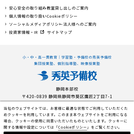
安心安全の取り組み
教室貸し出しのご案内
個人情報の取り扱い
Cookieポリシー
ソーシャルメディアポリシー
法人様へのご案内
投資家情報・IR
サイトマップ
小・中・高一貫教育｜学習塾・予備校の秀英予備校
集団授業塾、個別指導塾、映像授業塾
静岡本部校
〒420-0839 静岡県静岡市葵区鷹匠2丁目7-1
当社のウェブサイトでは、お客様に最適な状態でご利用していただくた
めクッキーを利用しています。このまま本ウェブサイトをご利用になる
© Shuei-Yobiko Co Ltd. All Rights Reserved.
場合、クッキーの使用に同意いただいたものといたします。クッキーに
関する情報や設定については「
Cookieポリシー
」をご覧ください。