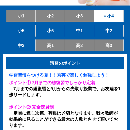
小1
小2
小3
» 小4
小5
小6
中1
中2
中3
高1
高2
高3
講習のポイント
学習習慣をつける夏！！秀英で楽しく勉強しよう！
ポイント① 7月までの総復習でしっかり定着
7月までの総復習と9月からの先取り授業で、お友達を1
歩リードします。
ポイント② 完全定員制
定員に達し次第、募集は〆切となります。我々教師が
効果的に見ることができる最大の人数とさせて頂いてお
ります。