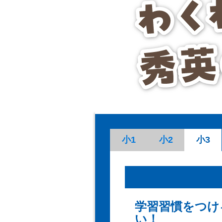
小1
小2
小3
学習習慣をつけ
い！