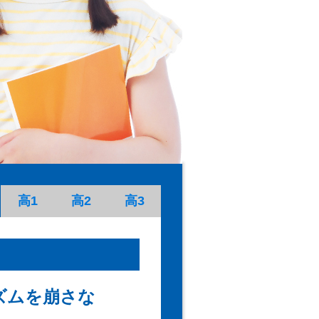
高1
高2
高3
ズムを崩さな