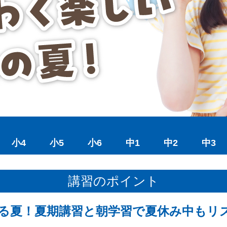
小4
小5
小6
中1
中2
中3
講習のポイント
る夏！夏期講習と朝学習で夏休み中もリ