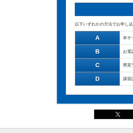
以下いずれかの方法でお申し込
A
本サ
B
お電
C
秀英
D
講習