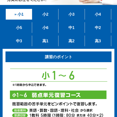
» 小1
小2
小3
小4
小5
小6
中1
中2
中3
高1
高2
高3
講習のポイント