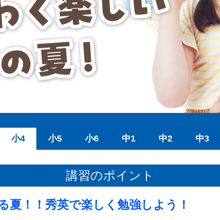
小4
小5
小6
中1
中2
中3
講習のポイント
る夏！！秀英で楽しく勉強しよう！