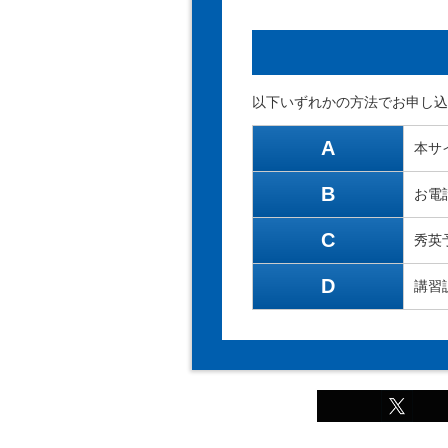
以下いずれかの方法でお申し込
A
本サ
B
お電
C
秀英
D
講習