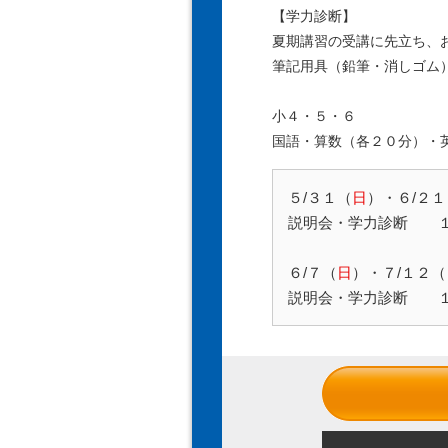
【学力診断】
夏期講習の受講に先立ち、
筆記用具（鉛筆・消しゴム
小４・５・６
国語・算数（各２０分）・
５/３１（
日
）・６/２１
説明会・学力診断 １
６/７（
日
）・７/１２（
説明会・学力診断 １