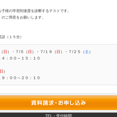
お子様の学習到達度を診断するテストです。
）のご用意をお願いします。
英語（１５分）
（
日
）・７/５（
日
）・７/１９（
日
）・７/２５（
土
）
４：００～１５：１０
日
）
９：００～２０：１０
TEL・受付時間