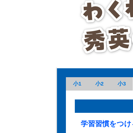
小1
小2
小3
学習習慣をつけ