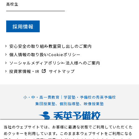
高校生
採用情報
安心安全の取り組み
教室貸し出しのご案内
個人情報の取り扱い
Cookieポリシー
ソーシャルメディアポリシー
法人様へのご案内
投資家情報・IR
サイトマップ
小・中・高一貫教育｜学習塾・予備校の秀英予備校
集団授業塾、個別指導塾、映像授業塾
当社のウェブサイトでは、お客様に最適な状態でご利用していただくた
静岡本部校
めクッキーを利用しています。このまま本ウェブサイトをご利用になる
〒420-0839 静岡県静岡市葵区鷹匠2丁目7-1