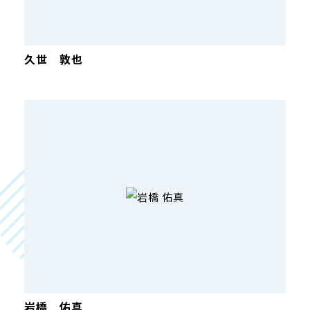
久世 敦也
岩橋 佑真