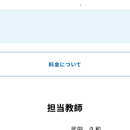
-
料金について
担当教師
武田 久和