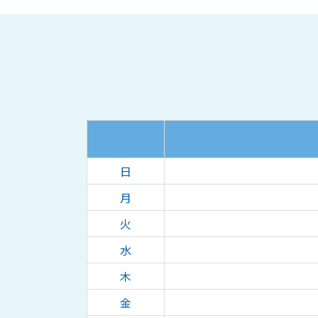
日
月
火
水
木
金