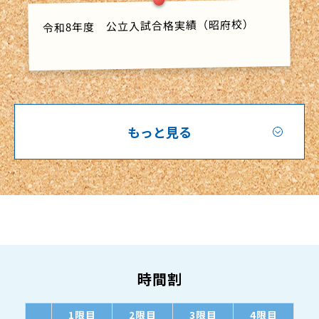
令和8年度 公立入試合格実績（昭府校）
もっと見る
時間割
1限目
2限目
3限目
4限目