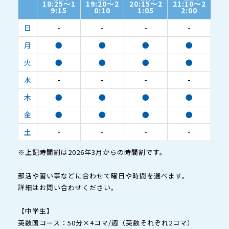
18:25～1
19:20～2
20:15～2
21:10～2
9:15
0:10
1:05
2:00
日
-
-
-
-
月
●
●
●
●
火
●
●
●
●
水
-
-
-
-
木
●
●
●
●
金
●
●
●
●
土
-
-
-
-
※上記時間割は2026年3月からの時間割です。
部活や習い事などに合わせて曜日や時間を選べます。
詳細はお問い合わせください。
【中学生】
英数国コース：50分×4コマ/週（英数それぞれ2コマ）