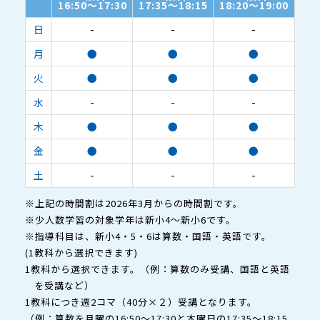
16:50～17:30
17:35～18:15
18:20～19:00
日
-
-
-
月
●
●
●
火
●
●
●
水
-
-
-
木
●
●
●
金
●
●
●
土
-
-
-
※上記の時間割は2026年3月からの時間割です。
※少人数学習の対象学年は新小4～新小6です。
※指導科目は、新小4・5・6は算数・国語・英語です。
(1教科から選択できます)
1教科から選択できます。（例：算数のみ受講、国語と英語
を受講など）
1教科につき週2コマ（40分×２）受講となります。
（例：算数を月曜の16:50～17:30と木曜日の17:35～18:15