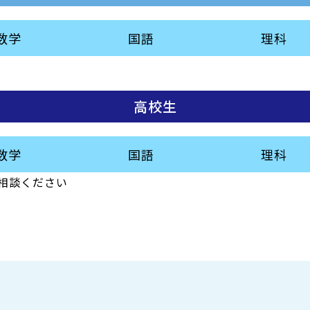
数学
国語
理科
高校生
数学
国語
理科
相談ください