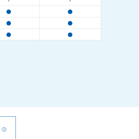
-
-
●
●
●
●
●
●