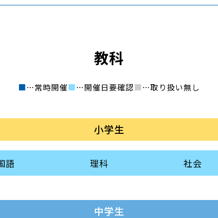
教科
■
…常時開催
■
…開催日要確認
■
…取り扱い無し
小学生
国語
理科
社会
中学生