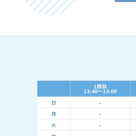
1限目
13:40～15:00
日
-
月
-
火
-