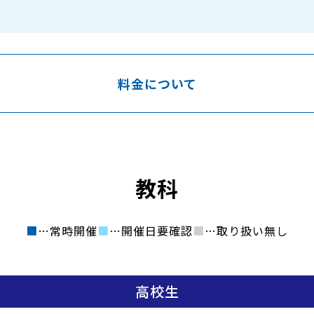
料金について
教科
■
…常時開催
■
…開催日要確認
■
…取り扱い無し
高校生