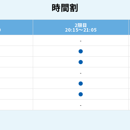
時間割
2限目
0
20:15～21:05
-
●
●
-
●
●
-