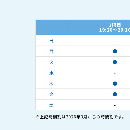
1限目
19:20～20:1
日
-
月
●
火
●
水
-
木
●
金
●
土
-
※上記時間割は2026年3月からの時間割です。