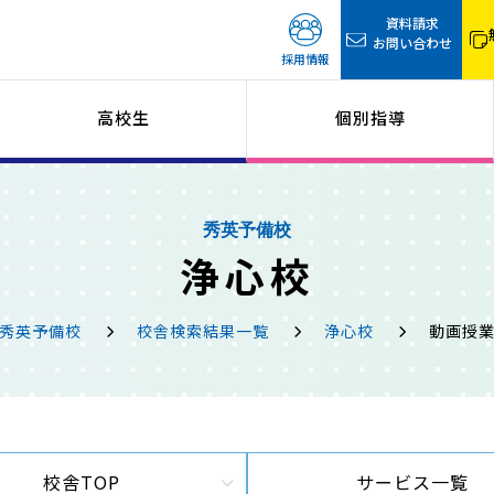
資料請求
お問い合わせ
採用情報
高校生
個別指導
秀英予備校
浄心校
秀英予備校
校舎検索結果一覧
浄心校
動画授
校舎TOP
サービス一覧