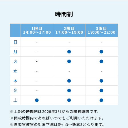
時間割
1限目
2限目
3限目
14:00～17:00
17:00～19:00
19:00～22:00
日
-
-
-
月
-
●
●
火
-
●
●
水
-
-
-
木
-
●
●
金
-
●
●
土
●
●
●
※上記の時間割は2026年3月からの開校時間です。
※開校時間内であればいつでもご利用いただけます。
※自習室教室の対象学年は新小3～新高3となります。