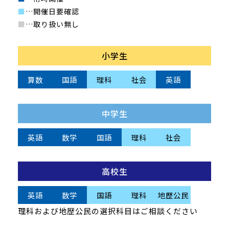
■
…開催日要確認
■
…取り扱い無し
小学生
算数
国語
理科
社会
英語
中学生
英語
数学
国語
理科
社会
高校生
英語
数学
国語
理科
地歴公民
理科および地歴公民の選択科目はご相談ください