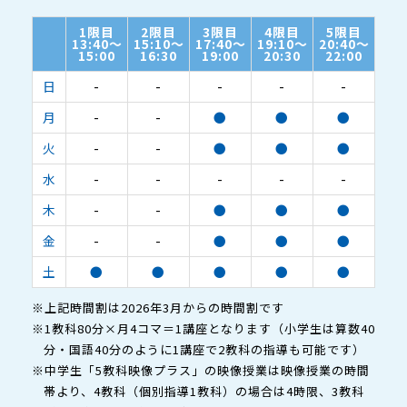
1限目
2限目
3限目
4限目
5限目
13:40～
15:10～
17:40～
19:10～
20:40～
15:00
16:30
19:00
20:30
22:00
日
-
-
-
-
-
月
-
-
●
●
●
火
-
-
●
●
●
水
-
-
-
-
-
木
-
-
●
●
●
金
-
-
●
●
●
土
●
●
●
●
●
※上記時間割は2026年3月からの時間割です
※1教科80分×月4コマ＝1講座となります（小学生は算数40
分・国語40分のように1講座で2教科の指導も可能です）
※中学生「5教科映像プラス」の映像授業は映像授業の時間
帯より、4教科（個別指導1教科）の場合は4時限、3教科