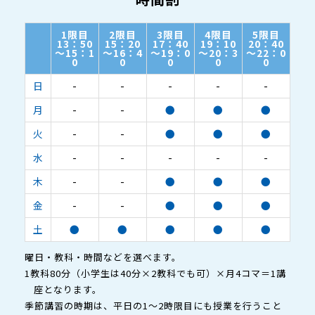
1限目
2限目
3限目
4限目
5限目
13：50
15：20
17：40
19：10
20：40
～15：1
～16：4
～19：0
～20：3
～22：0
0
0
0
0
0
日
-
-
-
-
-
月
-
-
●
●
●
火
-
-
●
●
●
水
-
-
-
-
-
木
-
-
●
●
●
金
-
-
●
●
●
土
●
●
●
●
●
曜日・教科・時間などを選べます。
1教科80分（小学生は40分×2教科でも可）×月4コマ＝1講
座となります。
季節講習の時期は、平日の1～2時限目にも授業を行うこと