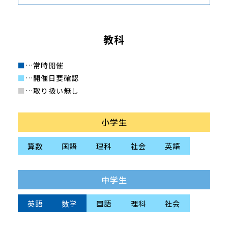
教科
■
…常時開催
■
…開催日要確認
■
…取り扱い無し
小学生
算数
国語
理科
社会
英語
中学生
英語
数学
国語
理科
社会