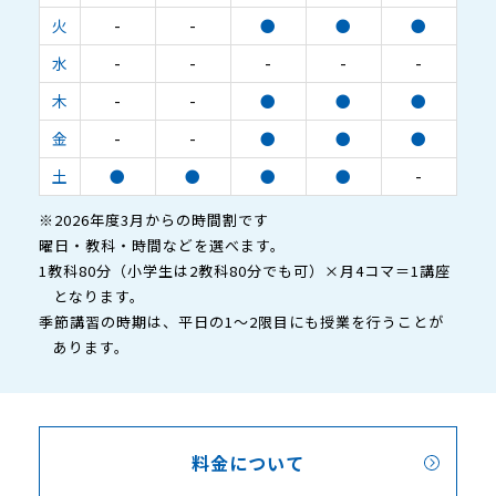
火
-
-
●
●
●
水
-
-
-
-
-
木
-
-
●
●
●
金
-
-
●
●
●
土
●
●
●
●
-
※2026年度3月からの時間割です
曜日・教科・時間などを選べます。
1教科80分（小学生は2教科80分でも可）×月4コマ＝1講座
となります。
季節講習の時期は、平日の1～2限目にも授業を行うことが
あります。
料金について