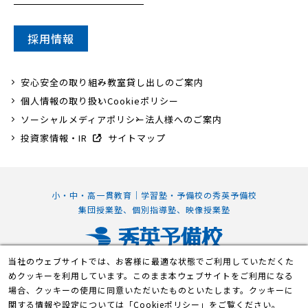
採用情報
安心安全の取り組み
教室貸し出しのご案内
個人情報の取り扱い
Cookieポリシー
ソーシャルメディアポリシー
法人様へのご案内
投資家情報・IR
サイトマップ
小・中・高一貫教育｜学習塾・予備校の秀英予備校
集団授業塾、個別指導塾、映像授業塾
当社のウェブサイトでは、お客様に最適な状態でご利用していただくた
静岡本部校
めクッキーを利用しています。このまま本ウェブサイトをご利用になる
〒420-0839 静岡県静岡市葵区鷹匠2丁目7-1
場合、クッキーの使用に同意いただいたものといたします。クッキーに
関する情報や設定については「
Cookieポリシー
」をご覧ください。