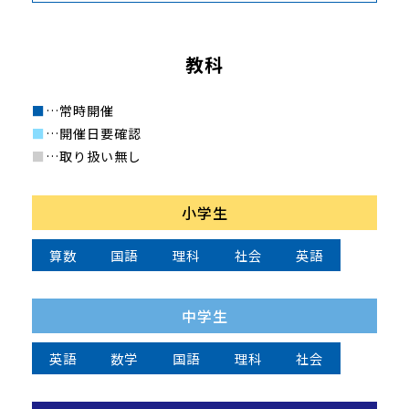
教科
■
…常時開催
■
…開催日要確認
■
…取り扱い無し
小学生
算数
国語
理科
社会
英語
中学生
英語
数学
国語
理科
社会