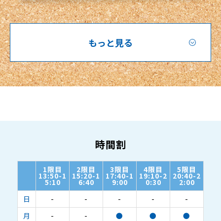
もっと見る
時間割
1限目
2限目
3限目
4限目
5限目
13:50-1
15:20-1
17:40-1
19:10-2
20:40-2
5:10
6:40
9:00
0:30
2:00
日
-
-
-
-
-
月
-
-
●
●
●