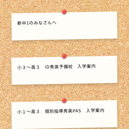
新中1のみなさんへ
小３～高３ iD秀英予備校 入学案内
小１～高３ 個別指導秀英PAS 入学案内