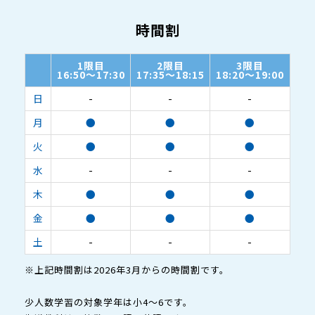
時間割
1限目
2限目
3限目
16:50～17:30
17:35～18:15
18:20～19:00
日
-
-
-
月
●
●
●
火
●
●
●
水
-
-
-
木
●
●
●
金
●
●
●
土
-
-
-
※上記時間割は2026年3月からの時間割です。
少人数学習の対象学年は小4～6です。