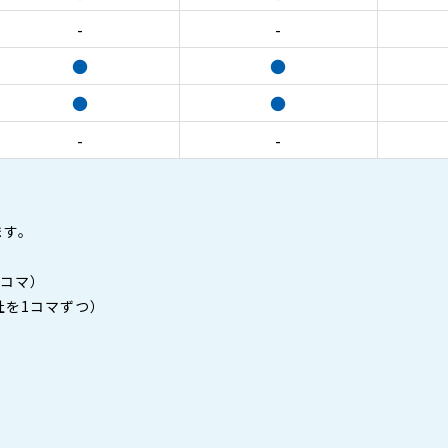
-
-
●
●
●
●
-
-
ます。
2コマ）
社を1コマずつ）