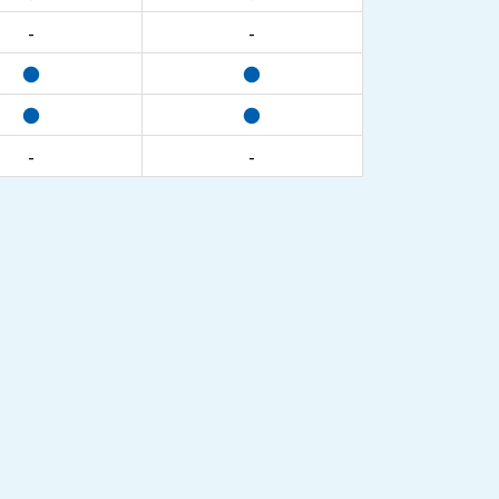
-
-
●
●
●
●
-
-