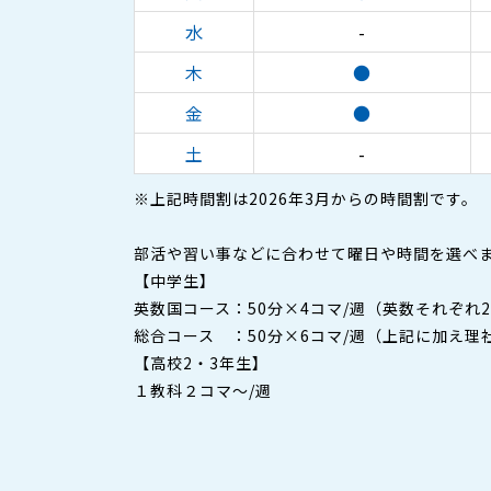
水
-
木
●
金
●
土
-
※上記時間割は2026年3月からの時間割です。
部活や習い事などに合わせて曜日や時間を選べ
【中学生】
英数国コース：50分×4コマ/週（英数それぞれ
総合コース ：50分×6コマ/週（上記に加え理
【高校2・3年生】
１教科２コマ～/週