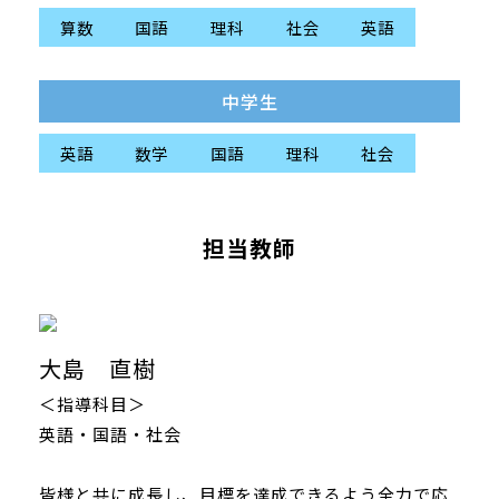
算数
国語
理科
社会
英語
中学生
英語
数学
国語
理科
社会
担当教師
大島 直樹
＜指導科目＞
英語・国語・社会
皆様と共に成長し、目標を達成できるよう全力で応