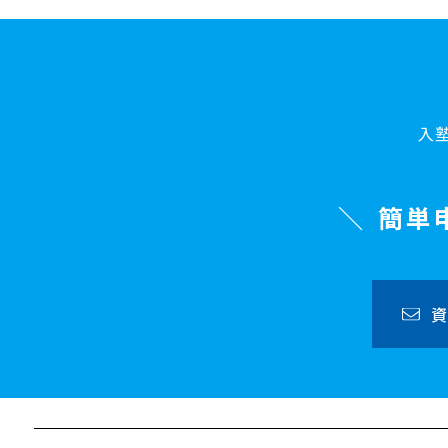
入
簡単
資