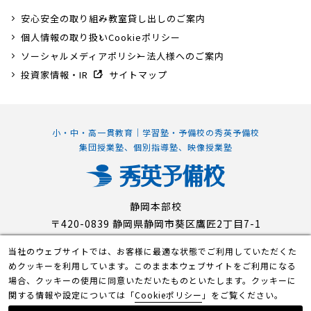
安心安全の取り組み
教室貸し出しのご案内
個人情報の取り扱い
Cookieポリシー
ソーシャルメディアポリシー
法人様へのご案内
投資家情報・IR
サイトマップ
小・中・高一貫教育｜学習塾・予備校の秀英予備校
集団授業塾、個別指導塾、映像授業塾
静岡本部校
〒420-0839 静岡県静岡市葵区鷹匠2丁目7-1
当社のウェブサイトでは、お客様に最適な状態でご利用していただくた
めクッキーを利用しています。このまま本ウェブサイトをご利用になる
© Shuei-Yobiko Co Ltd. All Rights Reserved.
場合、クッキーの使用に同意いただいたものといたします。クッキーに
関する情報や設定については「
Cookieポリシー
」をご覧ください。