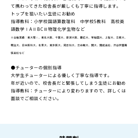
て携わってきた校舎長が厳しくも丁寧に指導します。
トップを狙いたい生徒にお勧め
指導教科：小学校国語算数理科 中学校5教科 高校英
語数学ⅠAⅡBCⅢ物理化学生物など
※合格実績：東大理Ⅰ、東北大医、千葉大、新潟大医、慶応大、早稲田大、上智大、立教大、
明治大、日本医科大、北里大、東京医大、同志社大、立命館大、関大、開成高校、渋谷学園幕
張高校など
●チューターの個別指導
大学生チューターによる優しく丁寧な指導です。
年が近いので、校舎長だと緊張してしまう生徒にお勧め
指導教科：チューターにより変わりますので、詳しくは
面談でご相談ください。