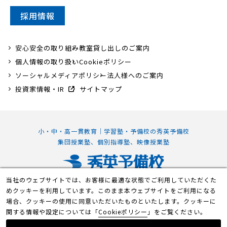
採用情報
安心安全の取り組み
教室貸し出しのご案内
個人情報の取り扱い
Cookieポリシー
ソーシャルメディアポリシー
法人様へのご案内
投資家情報・IR
サイトマップ
小・中・高一貫教育｜学習塾・予備校の秀英予備校
集団授業塾、個別指導塾、映像授業塾
当社のウェブサイトでは、お客様に最適な状態でご利用していただくた
静岡本部校
めクッキーを利用しています。このまま本ウェブサイトをご利用になる
〒420-0839 静岡県静岡市葵区鷹匠2丁目7-1
場合、クッキーの使用に同意いただいたものといたします。クッキーに
関する情報や設定については「
Cookieポリシー
」をご覧ください。