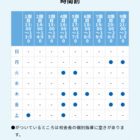
時間割
1限
2限
3限
4限
5限
6限
7限
8限
9限
目
目
目
目
目
目
目
目
目
13:
14:
15:
16:
17:
18:
19:
20:
21:
00
00
00
00
00
00
00
00
00
～1
～1
～1
～1
～1
～1
～1
～2
～2
3:5
4:5
5:5
6:5
7:5
8:5
9:5
0:5
1:5
0
0
0
0
0
0
0
0
0
日
-
-
-
-
-
-
-
-
-
月
-
-
-
-
-
-
-
●
●
火
-
-
-
●
●
-
-
-
-
水
-
-
-
-
-
-
-
-
-
木
-
-
-
●
●
●
-
●
●
金
-
-
-
●
●
-
-
●
●
土
●
-
-
●
-
-
-
-
-
●がついているところは校舎長の個別指導に空きがありま
す。