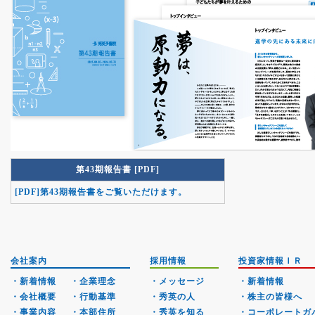
第43期報告書 [PDF]
[PDF]第43期報告書をご覧いただけます。
会社案内
採用情報
投資家情報ＩＲ
・新着情報
・企業理念
・メッセージ
・新着情報
・会社概要
・行動基準
・秀英の人
・株主の皆様へ
・事業内容
・本部住所
・秀英を知る
・コーポレートガ