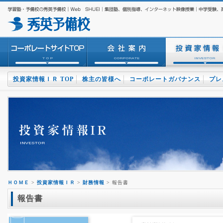
投資家情報ＩＲ TOP
株主の皆様へ
コーポレートガバナンス
プレ
ＨＯＭＥ
>
投資家情報ＩＲ
>
財務情報
> 報告書
報告書