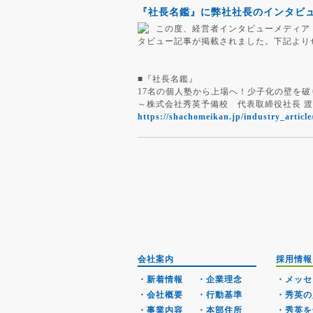
『社長名鑑』に弊社社長のインタビ
この度、経営者インタビューメディア
タビュー記事が掲載されました。下記より
■『社長名鑑』
17名の個人塾から上場へ！少子化の壁を
～株式会社秀英予備校 代表取締役社長 渡
https://shachomeikan.jp/industry_article
会社案内
採用情報
・新着情報
・企業理念
・メッセ
・会社概要
・行動基準
・秀英の
・事業内容
・本部住所
・秀英を