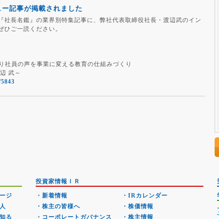
ュー記事が掲載されました
『社長名鑑』の業界別特集記事に、弊社代表取締役社長・渡辺武のイン
ぜひご一読ください。
破り社員の声を事業に変える教育の仕組みづくり
辺 武～
/5843
投資家情報ＩＲ
ージ
・新着情報
・IRカレンダー
人
・株主の皆様へ
・株価情報
知る
・コーポレートガバナンス
・株主情報